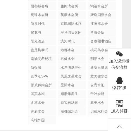
丽都城会所
雅阁湾会所
鸿运水会所
明珠水会所
英豪水会所
斯逸国际水会
尚泉时代
京鹏国际水疗
江澜湾水会
聚龙湾
皇马假日休闲
粤海会所
阳光酒店
滨河时代
合泰熙琳酒店
盘足坊泰式
港都水会
桃花岛水会
SPA
南油梵希秘境
君健水会
明阳水会
加入深圳微
信交流群
新银城
水岸明珠养生
新安泉健康会
馆
所
四季汇SPA
凤凰之星水会
爱美健水会
鹏威休闲会所
星际水会
云尚水汇
QQ客服
国宾水域
顺泰华养生
千叶会所
金湾水会
新宝石汤泉
真美水会
加入群聊
沐辰水会
丽都城水会
贝帮水疗会
高端外围