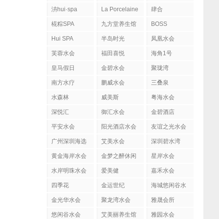
泋hui·spa
La Porcelaine
肆合
柏瑟琳
MASSAGE&SPA
椛粽SPA
九方堂养生馆
BOSS
H#BOSS H日
Hui SPA
半岛时光
凤凰水会
式にほんSPA
芙蓉水会
福田喜悦
肌肤管理社
海角1号
皇马假日
金碧水会
聚珑湾
南方水疗
鹏威水会
三叠泉
水森林
威美斯
粤海水会
深悦汇
御汇水会
金碧酒店
平安水会
阳光酒店水会
友谊之光水会
广州深圳海选
艾美水会
深圳碧水湾
黄金海岸水会
金梦之醉休闲
星岸水会
水岸明珠水会
爱美健
嘉禾水会
四季花
金运世纪
海城悠闲谷水
会
金光华水会
聚龙湾水会
雅晟会所
悠闲谷水会
艾美丽养生馆
雅园水会