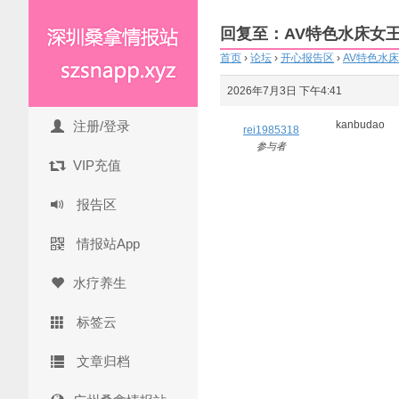
回复至：AV特色水床女
首页
›
论坛
›
开心报告区
›
AV特色水
2026年7月3日 下午4:41
注册/登录
kanbudao
rei1985318
参与者
VIP充值
报告区
情报站App
水疗养生
标签云
文章归档