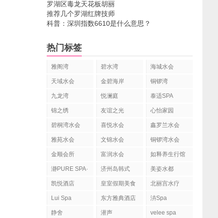
罗湖区毒龙天花板胡丽
推荐几个罗湖红牌技师
科普：深圳指数6610是什么意思？
热门标签
雅阁湾
碧水湾
海城水会
天域水会
金碧海岸
铜锣湾
九龙湾
悦澜庭
泰适SPA
YOLANDA
锦之绣
友谊之光
心怡家园
SPA
碧桐湾水会
喜悦水会
鑫罗兰水会
雅苑水会
文锦水会
铜锣湾水会
金顺会所
富润水会
如释养生行馆
瀞PURE SPA·
济州岛韩式
美姿水都
静舍Spa
spa水疗
凯悦酒店
皇室假期美食
北丽宫水疗
水疗会
Lui Spa
东方雅典酒店
泋Spa
水疗
静舍
潜声
velee spa