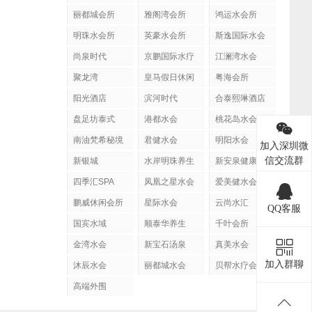
丽都城会所
雅阁湾会所
鸿运水会所
明珠水会所
英豪水会所
斯逸国际水会
尚泉时代
京鹏国际水疗
江澜湾水会
聚龙湾
皇马假日休闲
粤海会所
阳光酒店
滨河时代
合泰熙琳酒店
盘足坊泰式
港都水会
桃花岛水会
SPA
南油梵希秘境
君健水会
明阳水会
加入深圳微
信交流群
新银城
水岸明珠养生
新安泉健康会
馆
所
四季汇SPA
凤凰之星水会
爱美健水会
鹏威休闲会所
星际水会
云尚水汇
QQ客服
国宾水域
顺泰华养生
千叶会所
金湾水会
新宝石汤泉
真美水会
加入群聊
沐辰水会
丽都城水会
贝帮水疗会
高端外围