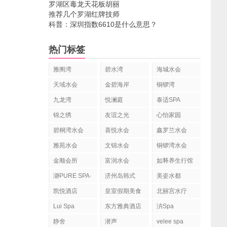
罗湖区毒龙天花板胡丽
推荐几个罗湖红牌技师
科普：深圳指数6610是什么意思？
热门标签
雅阁湾
碧水湾
海城水会
天域水会
金碧海岸
铜锣湾
九龙湾
悦澜庭
泰适SPA
YOLANDA
锦之绣
友谊之光
心怡家园
SPA
碧桐湾水会
喜悦水会
鑫罗兰水会
雅苑水会
文锦水会
铜锣湾水会
金顺会所
富润水会
如释养生行馆
瀞PURE SPA·
济州岛韩式
美姿水都
静舍Spa
spa水疗
凯悦酒店
皇室假期美食
北丽宫水疗
水疗会
Lui Spa
东方雅典酒店
泋Spa
水疗
静舍
潜声
velee spa