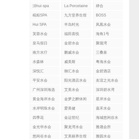
泋hui·spa
La Porcelaine
肆合
柏瑟琳
MASSAGE&SPA
椛粽SPA
九方堂养生馆
BOSS
H#BOSS H日
Hui SPA
半岛时光
凤凰水会
式にほんSPA
芙蓉水会
福田喜悦
肌肤管理社
海角1号
皇马假日
金碧水会
聚珑湾
南方水疗
鹏威水会
三叠泉
水森林
威美斯
粤海水会
深悦汇
御汇水会
金碧酒店
平安水会
阳光酒店水会
友谊之光水会
广州深圳海选
艾美水会
深圳碧水湾
黄金海岸水会
金梦之醉休闲
星岸水会
水岸明珠水会
爱美健
嘉禾水会
四季花
金运世纪
海城悠闲谷水
会
金光华水会
聚龙湾水会
雅晟会所
悠闲谷水会
艾美丽养生馆
雅园水会