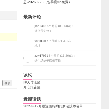
总-2026.6.26（包季度vip免费）
最新评论
jian1318
5个月前 (03-13)说：
微信号失效了
yangtian
6个月前 (01-31)说：
地址
zzw17951
8个月前 (11-26)说：
这个场妹子颜值不错
论坛
聊天讨论区
登录
开心报告区
近期话题
2025年12月最近值得约的罗湖技师名单