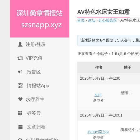
AV特色水床女王如意
首页
›
论坛
›
开心报告区
›
AV特色水
该话题包含 6个回复，5 人参与，最
注册/登录
正在查看 6 个帖子：1-6 (共 6 个帖子)
VIP充值
作者
帖子
报告区
2026年5月9日 下午1:30
情报站App
感谢！
kaiji
水疗养生
参与者
标签云
2026年5月9日 下午10:01
文章归档
看看这个，谢
sunny327qq
参与者