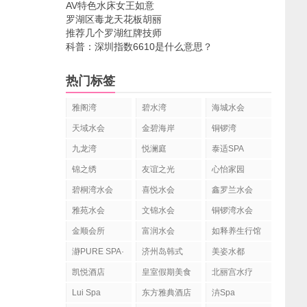
AV特色水床女王如意
罗湖区毒龙天花板胡丽
推荐几个罗湖红牌技师
科普：深圳指数6610是什么意思？
热门标签
雅阁湾
碧水湾
海城水会
天域水会
金碧海岸
铜锣湾
九龙湾
悦澜庭
泰适SPA
YOLANDA
锦之绣
友谊之光
心怡家园
SPA
碧桐湾水会
喜悦水会
鑫罗兰水会
雅苑水会
文锦水会
铜锣湾水会
金顺会所
富润水会
如释养生行馆
瀞PURE SPA·
济州岛韩式
美姿水都
静舍Spa
spa水疗
凯悦酒店
皇室假期美食
北丽宫水疗
水疗会
Lui Spa
东方雅典酒店
泋Spa
水疗