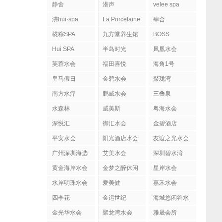
静舍
潜声
velee spa
泋hui·spa
La Porcelaine
肆合
柏瑟琳
MASSAGE&SPA
椛粽SPA
九方堂养生馆
BOSS
H#BOSS H日
Hui SPA
半岛时光
凤凰水会
式にほんSPA
芙蓉水会
福田喜悦
肌肤管理社
海角1号
皇马假日
金碧水会
聚珑湾
南方水疗
鹏威水会
三叠泉
水森林
威美斯
粤海水会
深悦汇
御汇水会
金碧酒店
平安水会
阳光酒店水会
友谊之光水会
广州深圳海选
艾美水会
深圳碧水湾
黄金海岸水会
金梦之醉休闲
星岸水会
水岸明珠水会
爱美健
嘉禾水会
四季花
金运世纪
海城悠闲谷水
会
金光华水会
聚龙湾水会
雅晟会所