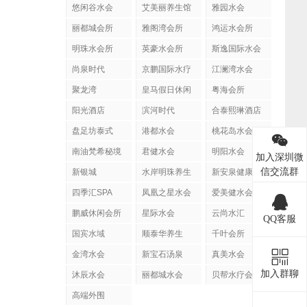
悠闲谷水会
艾美丽养生馆
雅园水会
丽都城会所
雅阁湾会所
鸿运水会所
明珠水会所
英豪水会所
斯逸国际水会
尚泉时代
京鹏国际水疗
江澜湾水会
聚龙湾
皇马假日休闲
粤海会所
阳光酒店
滨河时代
合泰熙琳酒店
盘足坊泰式
港都水会
桃花岛水会
SPA
南油梵希秘境
君健水会
明阳水会
加入深圳微
信交流群
新银城
水岸明珠养生
新安泉健康会
馆
所
四季汇SPA
凤凰之星水会
爱美健水会
鹏威休闲会所
星际水会
云尚水汇
QQ客服
国宾水域
顺泰华养生
千叶会所
金湾水会
新宝石汤泉
真美水会
加入群聊
沐辰水会
丽都城水会
贝帮水疗会
高端外围