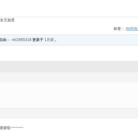
床女王如意
标签：
AV特
后由
rei1985318
更新于
1月前
。
谢啦~~~~~~