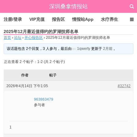
深圳桑拿情报站
注册/登录
VIP充值
报告区
情报站App
水疗养生
2025年12月最近值得约的罗湖技师名单
标签云
文章归档
广州桑拿情报站
点赞排行
首页
›
论坛
›
开心报告区
›
2025年12月最近值得约的罗湖技师名单
该话题包含 2个回复，3 人参与，最后由
1qwerty
更新于
2月前
。
正在查看 2 个帖子：1-2 (共 2 个帖子)
作者
帖子
2026年4月14日 下午1:05
#32742
963863479
参与者
1