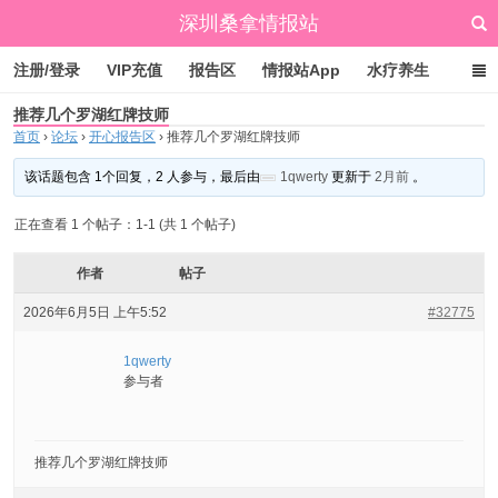
深圳桑拿情报站
注册/登录
VIP充值
报告区
情报站App
水疗养生
推荐几个罗湖红牌技师
标签云
文章归档
广州桑拿情报站
点赞排行
首页
›
论坛
›
开心报告区
›
推荐几个罗湖红牌技师
该话题包含 1个回复，2 人参与，最后由
1qwerty
更新于
2月前
。
正在查看 1 个帖子：1-1 (共 1 个帖子)
作者
帖子
2026年6月5日 上午5:52
#32775
1qwerty
参与者
推荐几个罗湖红牌技师