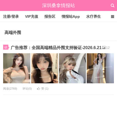
深圳桑拿情报站
注册/登录
VIP充值
报告区
情报站App
水疗养生
标签云
文章归档
广州桑拿情报站
点赞排行
高端外围
qt
广告推荐：全国高端精品外围支持验证-2026.6.21
12
阅读(2769)
评论(0)
赞 (
1
)