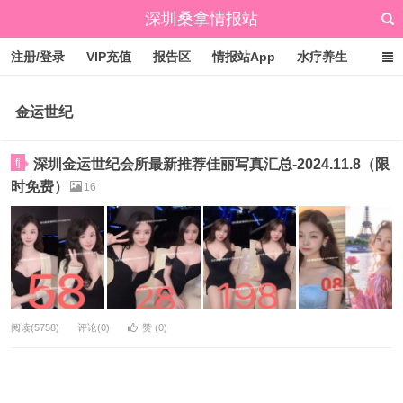
深圳桑拿情报站
注册/登录
VIP充值
报告区
情报站App
水疗养生
标签云
文章归档
广州桑拿情报站
点赞排行
金运世纪
fj
深圳金运世纪会所最新推荐佳丽写真汇总-2024.11.8（限
时免费）
16
阅读(5758)
评论(0)
赞 (
0
)