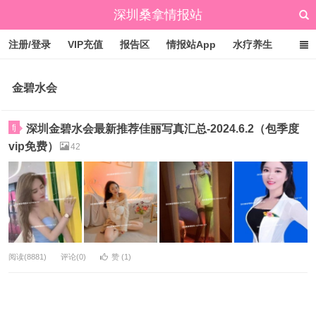
深圳桑拿情报站
注册/登录
VIP充值
报告区
情报站App
水疗养生
标签云
文章归档
广州桑拿情报站
点赞排行
金碧水会
fj
深圳金碧水会最新推荐佳丽写真汇总-2024.6.2（包季度
vip免费）
42
阅读(8881)
评论(0)
赞 (
1
)