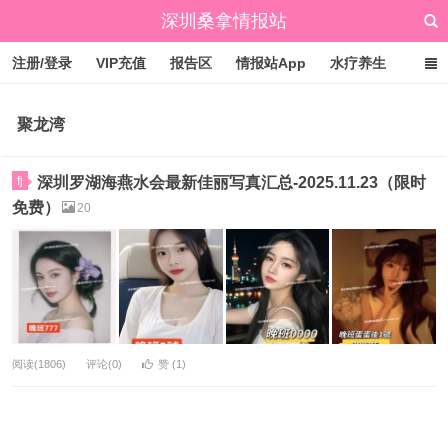
深圳桑拿情报站
注册/登录
VIP充值
报告区
情报站App
水疗养生
标签云
文章归档
广州桑拿情报站
点赞排行
聚龙湾
fj
深圳罗湖海燕水会最新佳丽写真汇总-2025.11.23（限时
免费）
20
阅读(1806)
评论(0)
赞 (
1
)