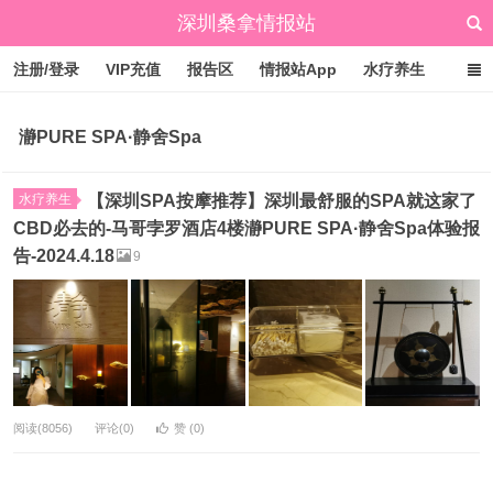
深圳桑拿情报站
注册/登录
VIP充值
报告区
情报站App
水疗养生
标签云
文章归档
广州桑拿情报站
点赞排行
瀞PURE SPA·静舍Spa
水疗养生
【深圳SPA按摩推荐】深圳最舒服的SPA就这家了
CBD必去的-马哥孛罗酒店4楼瀞PURE SPA·静舍Spa体验报
告-2024.4.18
9
阅读(8056)
评论(0)
赞 (
0
)