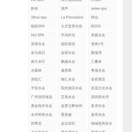
水疗
静舍
潜声
velee spa
泋hui·spa
La Porcelaine
肆合
柏瑟琳
MASSAGE&SPA
椛粽SPA
九方堂养生馆
BOSS
H#BOSS H日
Hui SPA
半岛时光
凤凰水会
式にほんSPA
芙蓉水会
福田喜悦
肌肤管理社
海角1号
皇马假日
金碧水会
聚珑湾
南方水疗
鹏威水会
三叠泉
水森林
威美斯
粤海水会
深悦汇
御汇水会
金碧酒店
平安水会
阳光酒店水会
友谊之光水会
广州深圳海选
艾美水会
深圳碧水湾
黄金海岸水会
金梦之醉休闲
星岸水会
水岸明珠水会
爱美健
嘉禾水会
四季花
金运世纪
海城悠闲谷水
会