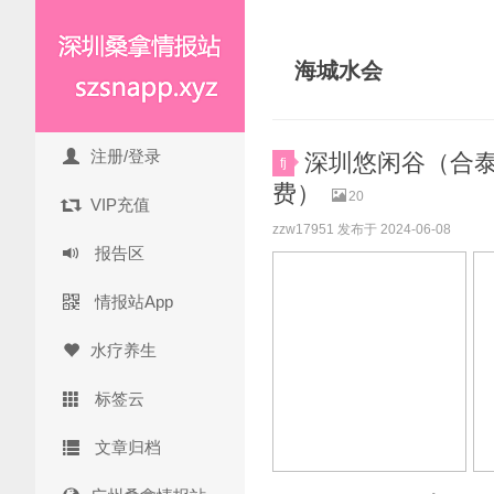
海城水会
注册/登录
深圳悠闲谷（合泰熙
fj
费）
20
VIP充值
zzw17951 发布于 2024-06-08
报告区
情报站App
水疗养生
标签云
文章归档