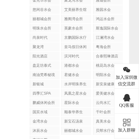
金光华水会
聚龙湾水会
雅晟会所
悠闲谷水会
艾美丽养生馆
雅园水会
丽都城会所
雅阁湾会所
鸿运水会所
明珠水会所
英豪水会所
斯逸国际水会
尚泉时代
京鹏国际水疗
江澜湾水会
聚龙湾
皇马假日休闲
粤海会所
阳光酒店
滨河时代
合泰熙琳酒店
盘足坊泰式
港都水会
桃花岛水会
SPA
南油梵希秘境
君健水会
明阳水会
加入深圳微
信交流群
新银城
水岸明珠养生
新安泉健康会
馆
所
四季汇SPA
凤凰之星水会
爱美健水会
鹏威休闲会所
星际水会
云尚水汇
QQ客服
国宾水域
顺泰华养生
千叶会所
金湾水会
新宝石汤泉
真美水会
加入群聊
沐辰水会
丽都城水会
贝帮水疗会