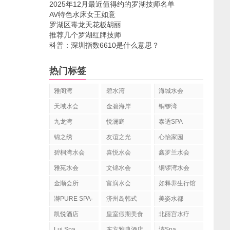
2025年12月最近值得约的罗湖技师名单
AV特色水床女王如意
罗湖区毒龙天花板胡丽
推荐几个罗湖红牌技师
科普：深圳指数6610是什么意思？
热门标签
雅阁湾
碧水湾
海城水会
天域水会
金碧海岸
铜锣湾
九龙湾
悦澜庭
泰适SPA
YOLANDA
锦之绣
友谊之光
心怡家园
SPA
碧桐湾水会
喜悦水会
鑫罗兰水会
雅苑水会
文锦水会
铜锣湾水会
金顺会所
富润水会
如释养生行馆
瀞PURE SPA·
济州岛韩式
美姿水都
静舍Spa
spa水疗
凯悦酒店
皇室假期美食
北丽宫水疗
水疗会
Lui Spa
东方雅典酒店
泋Spa