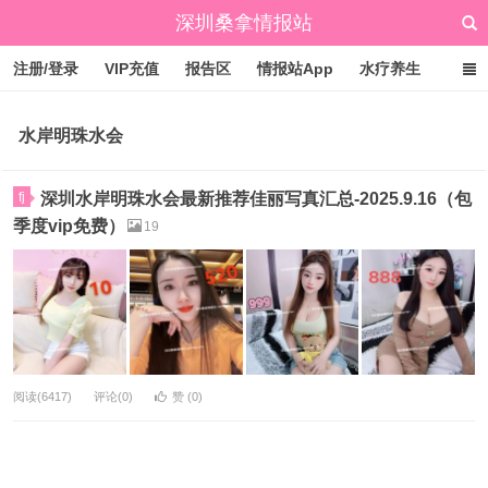
深圳桑拿情报站
注册/登录
VIP充值
报告区
情报站App
水疗养生
标签云
文章归档
广州桑拿情报站
点赞排行
水岸明珠水会
fj
深圳水岸明珠水会最新推荐佳丽写真汇总-2025.9.16（包
季度vip免费）
19
阅读(6417)
评论(0)
赞 (
0
)