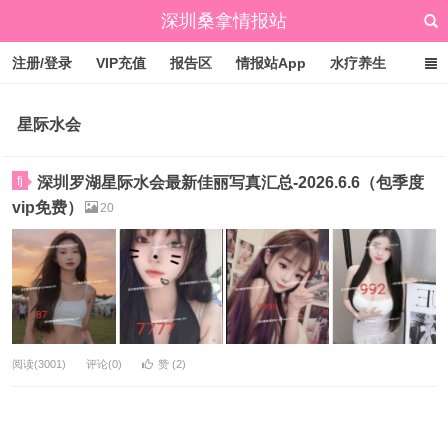
深圳桑拿情报站
注册/登录
VIP充值
报告区
情报站App
水疗养生
标签云
文章归档
广州桑拿情报站
点赞排行
星际水会
fj
深圳罗湖星际水会最新佳丽写真汇总-2026.6.6（包季度
vip免费）
20
阅读(3001)
评论(0)
赞 (
2
)