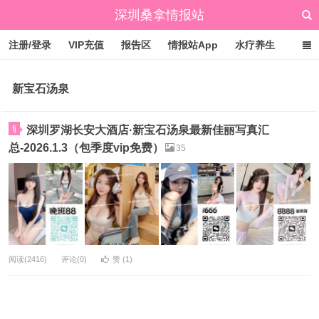
深圳桑拿情报站
注册/登录
VIP充值
报告区
情报站App
水疗养生
标签云
文章归档
广州桑拿情报站
点赞排行
新宝石汤泉
fj
深圳罗湖长安大酒店·新宝石汤泉最新佳丽写真汇
总-2026.1.3（包季度vip免费）
35
阅读(2416)
评论(0)
赞 (
1
)