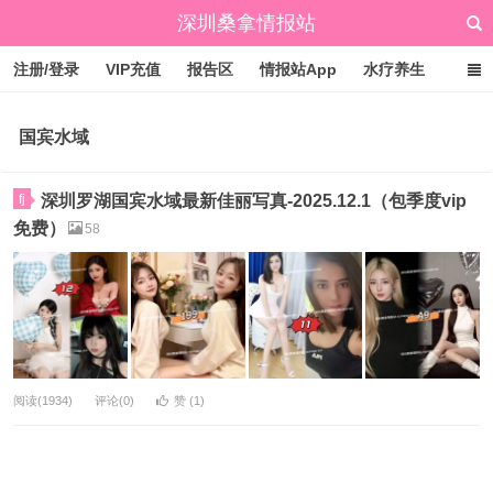
深圳桑拿情报站
注册/登录
VIP充值
报告区
情报站App
水疗养生
标签云
文章归档
广州桑拿情报站
点赞排行
国宾水域
fj
深圳罗湖国宾水域最新佳丽写真-2025.12.1（包季度vip
免费）
58
阅读(1934)
评论(0)
赞 (
1
)