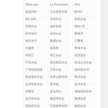
泋hui·spa
La Porcelaine
肆合
柏瑟琳
MASSAGE&SPA
椛粽SPA
九方堂养生馆
BOSS
H#BOSS H日
Hui SPA
半岛时光
凤凰水会
式にほんSPA
芙蓉水会
福田喜悦
肌肤管理社
海角1号
皇马假日
金碧水会
聚珑湾
南方水疗
鹏威水会
三叠泉
水森林
威美斯
粤海水会
深悦汇
御汇水会
金碧酒店
平安水会
阳光酒店水会
友谊之光水会
广州深圳海选
艾美水会
深圳碧水湾
黄金海岸水会
金梦之醉休闲
星岸水会
水岸明珠水会
爱美健
嘉禾水会
四季花
金运世纪
海城悠闲谷水
会
金光华水会
聚龙湾水会
雅晟会所
悠闲谷水会
艾美丽养生馆
雅园水会