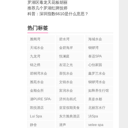
罗湖区毒龙天花板胡丽
推荐几个罗湖红牌技师
科普：深圳指数6610是什么意思？
热门标签
雅阁湾
碧水湾
海城水会
天域水会
金碧海岸
铜锣湾
九龙湾
悦澜庭
泰适SPA
YOLANDA
锦之绣
友谊之光
心怡家园
SPA
碧桐湾水会
喜悦水会
鑫罗兰水会
雅苑水会
文锦水会
铜锣湾水会
金顺会所
富润水会
如释养生行馆
瀞PURE SPA·
济州岛韩式
美姿水都
静舍Spa
spa水疗
凯悦酒店
皇室假期美食
北丽宫水疗
水疗会
Lui Spa
东方雅典酒店
泋Spa
水疗
静舍
潜声
velee spa