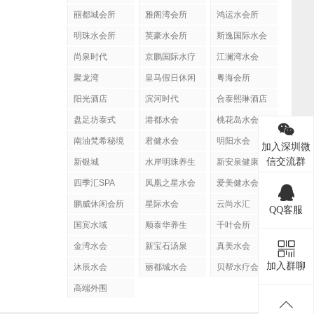
丽都城会所
雅阁湾会所
鸿运水会所
明珠水会所
英豪水会所
斯逸国际水会
尚泉时代
京鹏国际水疗
江澜湾水会
聚龙湾
皇马假日休闲
粤海会所
阳光酒店
滨河时代
合泰熙琳酒店
盘足坊泰式
港都水会
桃花岛水会
SPA
南油梵希秘境
君健水会
明阳水会
加入深圳微
信交流群
新银城
水岸明珠养生
新安泉健康会
馆
所
四季汇SPA
凤凰之星水会
爱美健水会
鹏威休闲会所
星际水会
云尚水汇
QQ客服
国宾水域
顺泰华养生
千叶会所
金湾水会
新宝石汤泉
真美水会
加入群聊
沐辰水会
丽都城水会
贝帮水疗会
高端外围