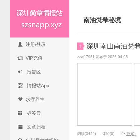
南油梵希秘境
注册/登录
深圳南山南油梵希秘
fj
zzw17951 发布于 2026-04-05
VIP充值
报告区
情报站App
水疗养生
标签云
文章归档
阅读(3444)
评论(0)
赞 (
0
)