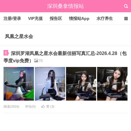
深圳桑拿情报站
注册/登录
VIP充值
报告区
情报站App
水疗养生
标签云
文章归档
广州桑拿情报站
点赞排行
凤凰之星水会
fj
深圳罗湖凤凰之星水会最新佳丽写真汇总-2026.4.28（包
季度vip免费）
70
阅读(2916)
评论(0)
赞 (
3
)