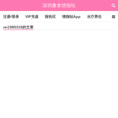
深圳桑拿情报站
注册/登录
VIP充值
报告区
情报站App
水疗养生
rei1985318的文章
标签云
文章归档
广州桑拿情报站
点赞排行